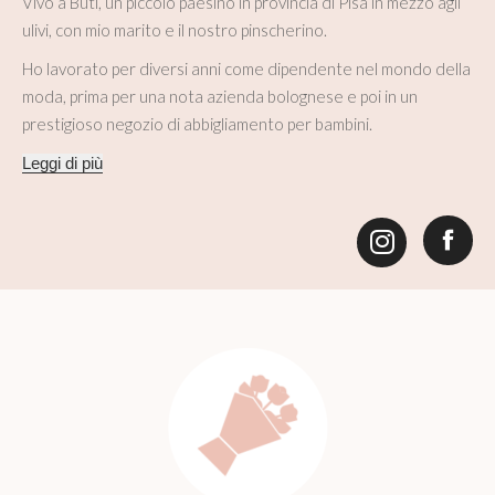
Vivo a Buti, un piccolo paesino in provincia di Pisa in mezzo agli
ulivi, con mio marito e il nostro pinscherino.
Ho lavorato per diversi anni come dipendente nel mondo della
moda, prima per una nota azienda bolognese e poi in un
prestigioso negozio di abbigliamento per bambini.
Leggi di più
Fac