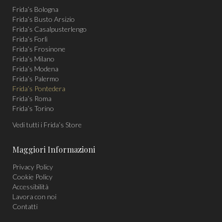
Frida’s Bologna
in
in
in
Frida’s Busto Arsizio
new
new
new
Frida’s Casalpusterlengo
window
window
window
Frida’s Forlì
Frida’s Frosinone
Frida’s Milano
Frida’s Modena
Frida’s Palermo
Frida’s Pontedera
Frida’s Roma
Frida’s Torino
Vedi tutti i Frida’s Store
Maggiori Informazioni
Privacy Policy
Cookie Policy
Accessibilità
Lavora con noi
Contatti