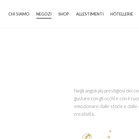
CHI SIAMO
NEGOZI
SHOP
ALLESTIMENTI
HÔTELLERIE
Negli angoli più prestigiosi dei cen
gustare con gli occhi e con il cuor
emozionare dalle storie e dalle c
creatività.