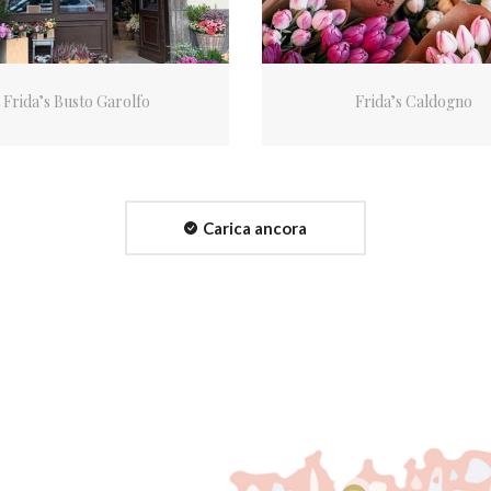
Frida’s Busto Garolfo
Frida’s Caldogno
Carica ancora