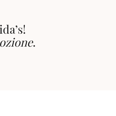
ida’s!
ozione
.