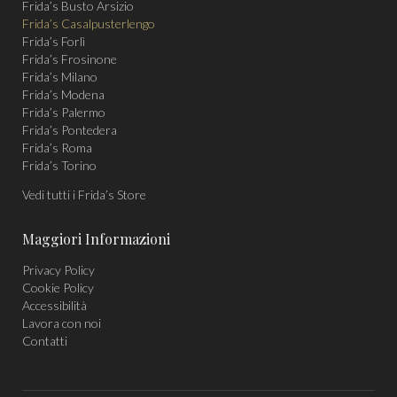
Frida’s Busto Arsizio
new
new
new
Frida’s Casalpusterlengo
window
window
window
Frida’s Forlì
Frida’s Frosinone
Frida’s Milano
Frida’s Modena
Frida’s Palermo
Frida’s Pontedera
Frida’s Roma
Frida’s Torino
Vedi tutti i Frida’s Store
Maggiori Informazioni
Privacy Policy
Cookie Policy
Accessibilità
Lavora con noi
Contatti