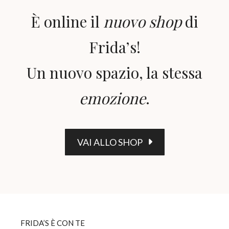
È online il
nuovo shop
di
Frida’s!
Un nuovo spazio, la stessa
emozione
.
VAI ALLO SHOP
FRIDA’S È CON TE